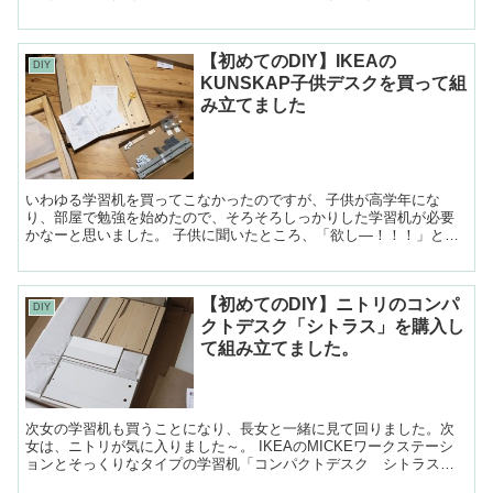
をサンダーで削って美しくすることにしました。 削る前...
【初めてのDIY】IKEAの
DIY
KUNSKAP子供デスクを買って組
み立てました
いわゆる学習机を買ってこなかったのですが、子供が高学年にな
り、部屋で勉強を始めたので、そろそろしっかりした学習机が必要
かなーと思いました。 子供に聞いたところ、「欲し―！！！」とい
うことでしたので、いろいろ見に行くことにしました。 ...
【初めてのDIY】ニトリのコンパ
DIY
クトデスク「シトラス」を購入し
て組み立てました。
次女の学習机も買うことになり、長女と一緒に見て回りました。次
女は、ニトリが気に入りました～。 IKEAのMICKEワークステーシ
ョンとそっくりなタイプの学習机「コンパクトデスク シトラス」
を購入しました。 上の棚は必要ないとのこ...