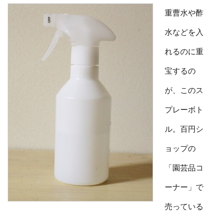
重曹水や酢
水などを入
れるのに重
宝するの
が、このス
プレーボト
ル。百円シ
ョップの
「園芸品コ
ーナー」で
売っている