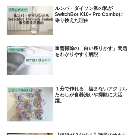
ルンバ・ダイソン派の私が
商品レビュー
SwitchBot K10+ Pro Comboに
乗り換えた理由
重曹掃除の「白い残りかす」問題
掃除の誤解
をわかりやすく解説
１分で作れる、編まないアクリル
ナチュラル洗剤
たわしが食器洗いや掃除に大活
躍。