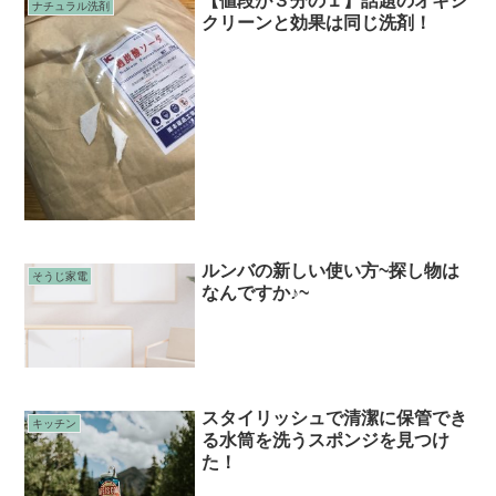
【値段が３分の１】話題のオキシ
ナチュラル洗剤
クリーンと効果は同じ洗剤！
ルンバの新しい使い方~探し物は
そうじ家電
なんですか♪~
スタイリッシュで清潔に保管でき
キッチン
る水筒を洗うスポンジを見つけ
た！