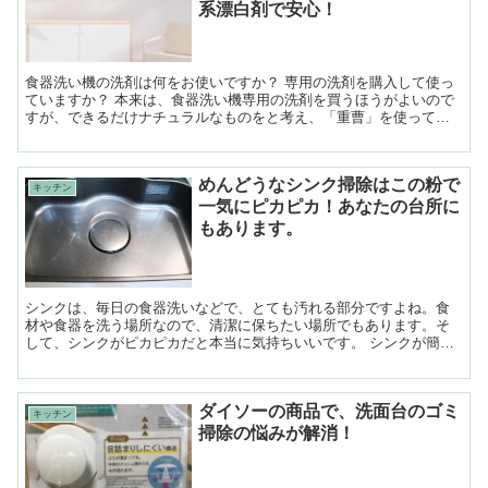
系漂白剤で安心！
食器洗い機の洗剤は何をお使いですか？ 専用の洗剤を購入して使っ
ていますか？ 本来は、食器洗い機専用の洗剤を買うほうがよいので
すが、できるだけナチュラルなものをと考え、「重曹」を使ってい
ました。 でも、最近グラスが白くな...
めんどうなシンク掃除はこの粉で
キッチン
一気にピカピカ！あなたの台所に
もあります。
シンクは、毎日の食器洗いなどで、とても汚れる部分ですよね。食
材や食器を洗う場所なので、清潔に保ちたい場所でもあります。そ
して、シンクがピカピカだと本当に気持ちいいです。 シンクが簡単
にきれいになり、維持できる方法をお伝えします。 STE...
ダイソーの商品で、洗面台のゴミ
キッチン
掃除の悩みが解消！