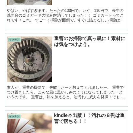
やばい、やばすぎます。たったの100円で、いや、110円で、長年の
洗面台のゴミガードの悩み解消してしまった！！ ゴミガードってこ
れです！これ。 すごーく掃除が面倒で、すぐに詰まるし、掃除はし
にくいし、いつもイラ...
重曹のお掃除で真っ黒に！素材に
キッチン
は気をつけよう。
友人が、重曹の掃除で、失敗したーと教えてくれましたー。 重曹で
つけ置きしたら、こんな風に黒いしみのようになってしまったーと
いうのです。 重曹は、熱を加えると、油汚れに威力を発揮！でも 重
曹は熱を加えると、威力が倍増します。 ...
kindle本出版！！汚れの８割は重
キッチン
曹で落ちる！！