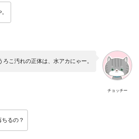
や。
うろこ汚れの正体は、水アカにゃー。
チョッチー
落ちるの？