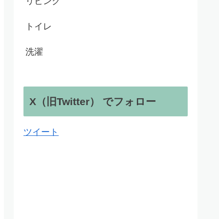
リビング
トイレ
洗濯
X（旧Twitter） でフォロー
ツイート