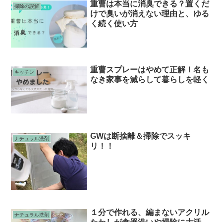
重曹は本当に消臭できる？置くだ
掃除の誤解
けで臭いが消えない理由と、ゆる
く続く使い方
重曹スプレーはやめて正解！名も
キッチン
なき家事を減らして暮らしを軽く
GWは断捨離＆掃除でスッキ
ナチュラル洗剤
リ！！
１分で作れる、編まないアクリル
ナチュラル洗剤